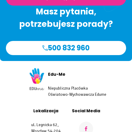
Masz pytania,
potrzebujesz porady?
500 832 960
Edu-Me
Niepubliczna Placówka
Oświatowo-Wychowawcza Edume
Lokalizacja
Social Media
ul. Legnicka 62,
Wrocław 54-204