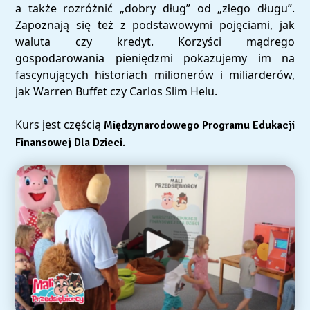
a także rozróżnić „dobry dług” od „złego długu”.
Język angielski
Matematyka
Zapoznają się też z podstawowymi pojęciami, jak
waluta czy kredyt. Korzyści mądrego
gospodarowania pieniędzmi pokazujemy im na
fascynujących historiach milionerów i miliarderów,
jak Warren Buffet czy Carlos Slim Helu.
Ilość kursów: 3
Wiek: 5 - 12 lat
Ilość kursów: 3
Wiek: 4-10 lat
Kurs jest częścią
Międzynarodowego Programu Edukacji
Finansowej Dla Dzieci.
Projektowanie mody
Przedsiębiorczość
Ilość kursów: 30
Wiek: 6 - 12 lat
Wakacje i ferie