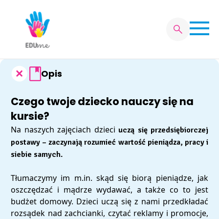
Opis
Oferta
Obozy Letnie 2025
Czego twoje dziecko nauczy się na
Ilość kursów: 10
Wiek: 6 - 16 lat
Ilość kursów: 5
Wiek: 3 - 12 lat
Zapisz się
kursie?
Półkolonie Letnie
Bezpłatne zajęcia pokazowe
Na naszych zajęciach dzieci
uczą się przedsiębiorczej
Programowanie
Akademia Nauki
Grafik zajęć
postawy – zaczynają rozumieć wartość pieniądza, pracy i
siebie samych.
Kontakt
Tłumaczymy im m.in. skąd się biorą pieniądze, jak
oszczędzać i mądrze wydawać, a także co to jest
Ilość kursów: 4
Wiek: 3–12 lat
Ilość kursów: 5
Wiek: 5 - 10 lat
budżet domowy. Dzieci uczą się z nami przedkładać
rozsądek nad zachcianki, czytać reklamy i promocje,